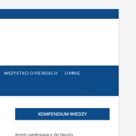
WSZYSTKO O PIERSIACH
O MNIE
KOMPENDIUM WIEDZY
Krem ujędrniający do biustu