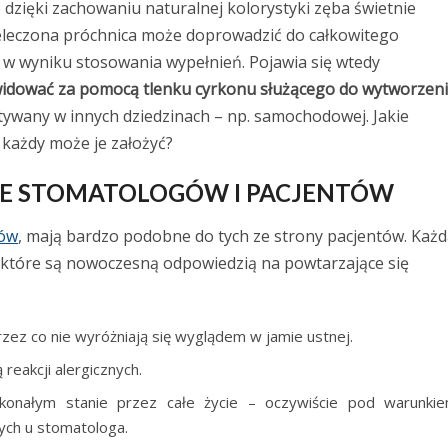
dzięki zachowaniu naturalnej kolorystyki zęba świetnie
ieleczona próchnica może doprowadzić do całkowitego
e w wyniku stosowania wypełnień. Pojawia się wtedy
ikwidować za pomocą tlenku cyrkonu służącego do wytworzen
stywany w innych dziedzinach – np. samochodowej. Jakie
y każdy może je założyć?
IE STOMATOLOGÓW I PACJENTÓW
gów
, mają bardzo podobne do tych ze strony pacjentów. Każ
 które są nowoczesną odpowiedzią na powtarzające się
zez co nie wyróżniają się wyglądem w jamie ustnej.
reakcji alergicznych.
onałym stanie przez całe życie – oczywiście pod warunki
nych u stomatologa.