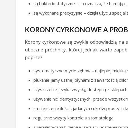
są bakteriostatyczne – co oznacza, że hamują na
są wykonane precyzyjnie – dzięki użyciu specj
KORONY CYRKONOWE A PROB
Korony cyrkonowe są zwykle odpowiedzią na s
uboczne próchnicy, której jednak warto zapob
poprzez:
systematyczne mycie zębów – najlepiej miękką 
płukanie jamy ustnej płynami z zawartością chlor
czyszczenie języka zwykłą, dostępną z sklepach
używanie nici dentystycznych, przede wszystki
zmniejszenie ilości zjadanych cukrów prostych kr
regularne wizyty kontrole u stomatologa.
specjalistyczną higienę w sytuacji noszenia pro