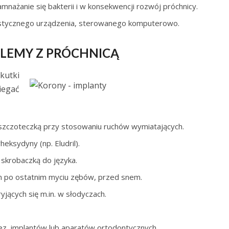
mnażanie się bakterii i w konsekwencji rozwój próchnicy.
alistycznego urządzenia, sterowanego komputerowo.
LEMY Z PRÓCHNICĄ
kutki
iegać
szczoteczką przy stosowaniu ruchów wymiatających.
heksydyny (np. Eludril).
 skrobaczką do języka.
m po ostatnim myciu zębów, przed snem.
yjących się m.in. w słodyczach.
tez, implantów lub aparatów ortodontycznych.