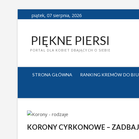
Skip
piątek, 07 sierpnia, 2026
to
content
PIĘKNE PIERSI
PORTAL DLA KOBIET DBAJĄCYCH O SIEBIE
STRONA GŁÓWNA
RANKING KREMÓW DO BI
KORONY CYRKONOWE – ZADBAJ