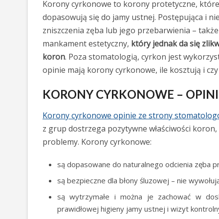
Korony cyrkonowe to korony protetyczne, które 
dopasowują się do jamy ustnej. Postępująca i n
zniszczenia zęba lub jego przebarwienia – takż
mankament estetyczny,
który jednak da się zl
koron
. Poza stomatologią, cyrkon jest wykorzy
opinie mają korony cyrkonowe, ile kosztują i cz
KORONY CYRKONOWE – OPIN
Korony cyrkonowe opinie ze strony stomatolo
z grup dostrzega pozytywne właściwości koron,
problemy. Korony cyrkonowe:
są dopasowane do naturalnego odcienia zęba pr
są bezpieczne dla błony śluzowej – nie wywołują 
są wytrzymałe i można je zachować w dosk
prawidłowej higieny jamy ustnej i wizyt kontrol