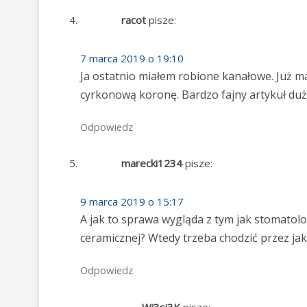
racot
pisze:
7 marca 2019 o 19:10
Ja ostatnio miałem robione kanałowe. Już m
cyrkonową koronę. Bardzo fajny artykuł duż
Odpowiedz
marecki1234
pisze:
9 marca 2019 o 15:17
A jak to sprawa wygląda z tym jak stomatolo
ceramicznej? Wtedy trzeba chodzić przez ja
Odpowiedz
Wi3si3K
pisze: